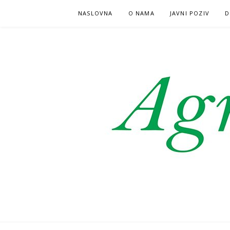
Skoči
NASLOVNA
O NAMA
JAVNI POZIV
D
na
sadržaj