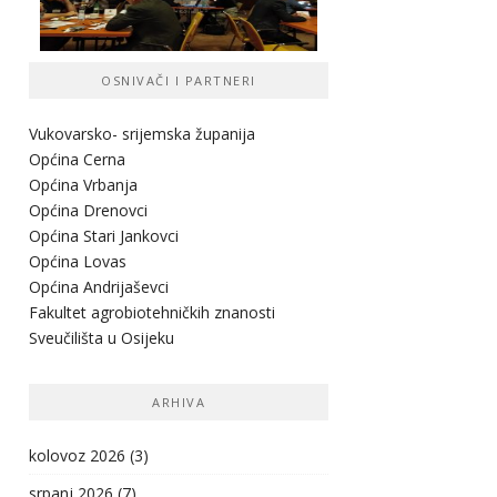
OSNIVAČI I PARTNERI
Vukovarsko- srijemska županij
a
Općina Cerna
Općina Vrbanja
Općina Drenovci
Općina Stari Jankovci
Općina Lovas
Općina Andrijaševci
Fakultet agrobiotehničkih znanosti
Sveučilišta u Osijeku
ARHIVA
kolovoz 2026
(3)
srpanj 2026
(7)