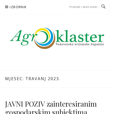
Skoči
IZBORNIK
na
sadržaj
MJESEC: TRAVANJ 2023.
JAVNI POZIV zainteresiranim
gospodarskim subjektima