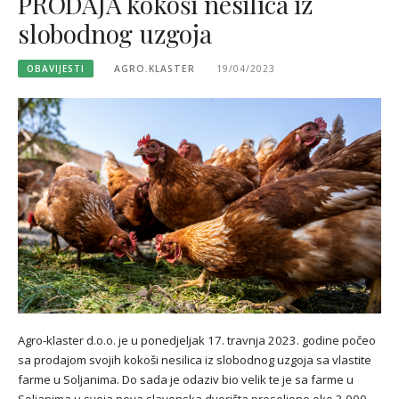
PRODAJA kokoši nesilica iz
slobodnog uzgoja
OBAVIJESTI
AGRO.KLASTER
19/04/2023
Agro-klaster d.o.o. je u ponedjeljak 17. travnja 2023. godine počeo
sa prodajom svojih kokoši nesilica iz slobodnog uzgoja sa vlastite
farme u Soljanima. Do sada je odaziv bio velik te je sa farme u
Soljanima u svoja nova slavonska dvorišta preseljeno oko 3.000