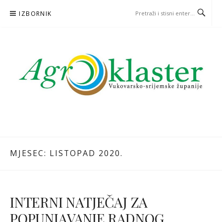
Skoči
IZBORNIK
na
sadržaj
MJESEC: LISTOPAD 2020.
INTERNI NATJEČAJ ZA
POPUNJAVANJE RADNOG