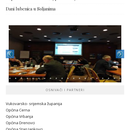
Dani lubenica u Soljanima
OSNIVAČI I PARTNERI
Vukovarsko- srijemska županij
a
Općina Cerna
Općina Vrbanja
Općina Drenovci
Općina Stari Jankovci