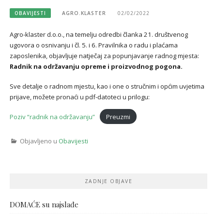
OBAVIJESTI
AGRO.KLASTER
02/02/2022
Agro-klaster d.o.o., na temelju odredbi članka 21. društvenog
ugovora o osnivanju i čl. 5. i 6. Pravilnika o radu i plaćama
zaposlenika, objavljuje natječaj za popunjavanje radnog mjesta:
Radnik na održavanju opreme i proizvodnog pogona.
Sve detalje o radnom mjestu, kao i one o stručnim i općim uvjetima
prijave, možete pronaći u pdf-datoteci u prilogu:
Poziv “radnik na održavanju”
Preuzmi
Objavljeno u
Obavijesti
ZADNJE OBJAVE
DOMAĆE su najslađe