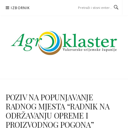
Skoči
IZBORNIK
na
sadržaj
POZIV NA POPUNJAVANJE
RADNOG MJESTA “RADNIK NA
ODRŽAVANJU OPREME I
PROIZVODNOG POGONA”