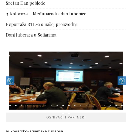
Sretan Dan pobjede
3. kolovoza – Međunarodni dan lubenice
Reportaža RTL-a o našoj proizvodnji
Dani lubenica u Soljanima
OSNIVAČI I PARTNERI
Vukovarsko- srijemska županij
a