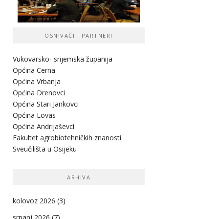
OSNIVAČI I PARTNERI
Vukovarsko- srijemska županij
a
Općina Cerna
Općina Vrbanja
Općina Drenovci
Općina Stari Jankovci
Općina Lovas
Općina Andrijaševci
Fakultet agrobiotehničkih znanosti
Sveučilišta u Osijeku
ARHIVA
kolovoz 2026
(3)
srpanj 2026
(7)