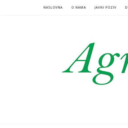
Skoči
NASLOVNA
O NAMA
JAVNI POZIV
D
na
sadržaj