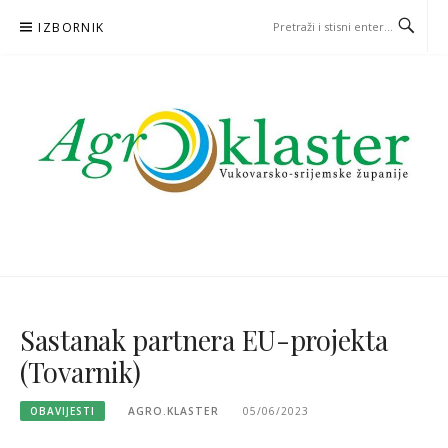
Skoči
IZBORNIK
na
sadržaj
Sastanak partnera EU-projekta
(Tovarnik)
OBAVIJESTI
AGRO.KLASTER
05/06/2023