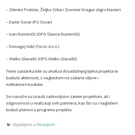
– Zdenko Podolar, Željko Cirba i Zvonimir Dragun (Agro-klaster)
– Damir Sovar (PO Sovar)
– Ivan Dumenčić (OPG Slavica Dumenčić)
– Domagoj Vidić (Torzo d.o.o.)
– Vlatko Glavašić (OPG Vlatko Glavašić)
Teme sastanka bile su analiza dosadašnjeg tijeka projekta te
buduće aktivnosti, s naglaskom na zadane ciljeve i
indikatore/rezultate.
Svi nazočni su izrazili zadovoljstvo samim projektom, ali i
odgovornost u realizaciji svih partnera, kao što su i naglašeni
budući planovi u programu projekta.
Objavljeno u
Obavijesti