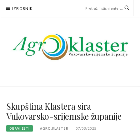
Skoči
IZBORNIK
na
sadržaj
Skupština Klastera sira
Vukovarsko-srijemske županije
OBAVIJESTI
AGRO.KLASTER
07/03/2025