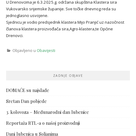
U Drenovcima je 6.3.2025.g. održana skupština Klastera sira
Vukovarsko srijemske županije. Sve točke dnevnog reda su
jednoglasno usvojene.
Sjednicu je vodio predsjednik klastera Mijo Pranjić uz nazočnost
članova klastera proizvođača sira,Agro-klastera,te Općine
Drenovci.
Objavljeno u
Obavijesti
ZADNJE OBJAVE
DOMAĆE su najslađe
Sretan Dan pobjede
3. kolovoza – Međunarodni dan lubenice
Reportaža RTL-a o našoj proizvodnji
Dani lubenica u Soljanima