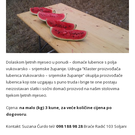
Dolaskom ljetnih mjeseci u ponudi – domaće lubenice s polja
vukovarsko – srijemske županije. Udruga ”Klaster proizvođača
lubenica Vukovarsko – srijemske županije” okuplja proizvođače
lubenica koji iste uzgajaju s puno truda i brige te one postaju
neizostavan slatki i sočni domaći proizvod na našim stolovima
tijekom ljetnih mjeseci.
Cijena:
na malo (kg) 3 kune, za veće količine cijena po
dogovoru
.
Kontakt: Suzana Ćurdo tel/
098 188 98 28
Braće Radić 103 Soljani