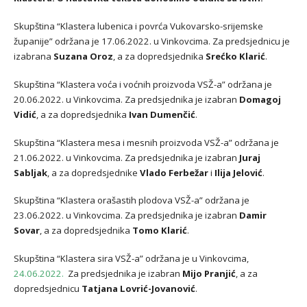
Skupština “Klastera lubenica i povrća Vukovarsko-srijemske
županije” održana je 17.06.2022. u Vinkovcima. Za predsjednicu je
izabrana
Suzana Oroz
, a za dopredsjednika
Srećko Klarić
.
Skupština “Klastera voća i voćnih proizvoda VSŽ-a” održana je
20.06.2022. u Vinkovcima. Za predsjednika je izabran
Domagoj
Vidić
, a za dopredsjednika
Ivan Dumenčić
.
Skupština “Klastera mesa i mesnih proizvoda VSŽ-a” održana je
21.06.2022. u Vinkovcima. Za predsjednika je izabran
Juraj
Sabljak
, a za dopredsjednike
Vlado Ferbežar
i
Ilija Jelović
.
Skupština “Klastera orašastih plodova VSŽ-a” održana je
23.06.2022. u Vinkovcima. Za predsjednika je izabran
Damir
Sovar
, a za dopredsjednika
Tomo Klarić
.
Skupština “Klastera sira VSŽ-a” održana je u Vinkovcima,
24.06.2022.
Za predsjednika je izabran
Mijo Pranjić
, a za
dopredsjednicu
Tatjana Lovrić-Jovanović
.