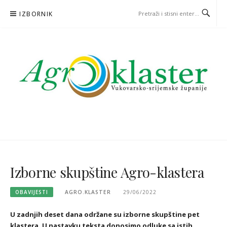
Skoči
IZBORNIK
na
sadržaj
Izborne skupštine Agro-klastera
OBAVIJESTI
AGRO.KLASTER
29/06/2022
U zadnjih deset dana održane su izborne skupštine pet
klastera. U nastavku teksta donosimo odluke sa istih.