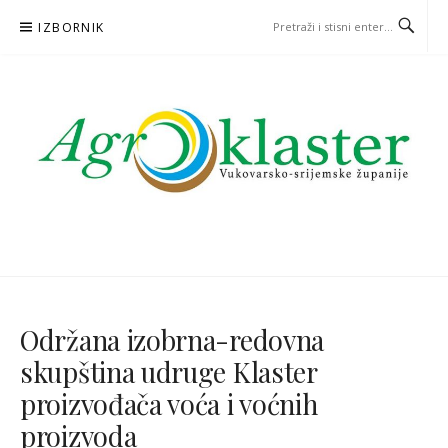
Skoči
IZBORNIK
na
sadržaj
Održana izobrna-redovna
skupština udruge Klaster
proizvođača voća i voćnih
proizvoda