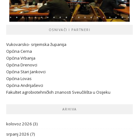
OSNIVAČI I PARTNERI
Vukovarsko- srijemska županij
a
Općina Cerna
Općina Vrbanja
Općina Drenovci
Općina Stari Jankovci
Općina Lovas
Općina Andrijaševci
Fakultet agrobiotehničkih znanosti Sveučilišta u Osijeku
ARHIVA
kolovoz 2026
(3)
srpanj 2026
(7)