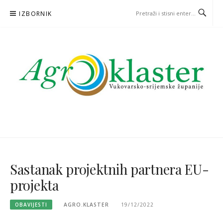
Skoči
IZBORNIK
na
sadržaj
Sastanak projektnih partnera EU-
projekta
OBAVIJESTI
AGRO.KLASTER
19/12/2022