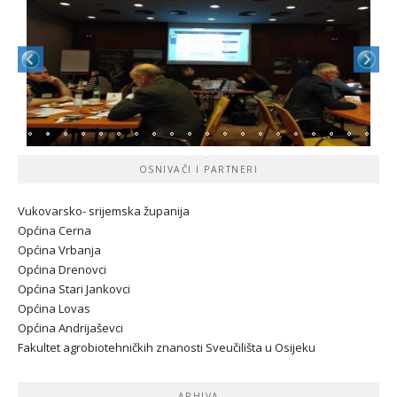
OSNIVAČI I PARTNERI
Vukovarsko- srijemska županij
a
Općina Cerna
Općina Vrbanja
Općina Drenovci
Općina Stari Jankovci
Općina Lovas
Općina Andrijaševci
Fakultet agrobiotehničkih znanosti Sveučilišta u Osijeku
ARHIVA